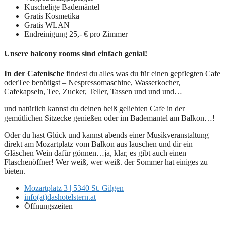
Kuschelige Bademäntel
Gratis Kosmetika
Gratis WLAN
Endreinigung 25,- € pro Zimmer
Unsere balcony rooms sind einfach genial!
In der Cafenische
findest du alles was du für einen gepflegten Cafe
oderTee benötigst – Nespressomaschine, Wasserkocher,
Cafekapseln, Tee, Zucker, Teller, Tassen und und und…
und natürlich kannst du deinen heiß geliebten Cafe in der
gemütlichen Sitzecke genießen oder im Bademantel am Balkon…!
Oder du hast Glück und kannst abends einer Musikveranstaltung
direkt am Mozartplatz vom Balkon aus lauschen und dir ein
Gläschen Wein dafür gönnen…ja, klar, es gibt auch einen
Flaschenöffner! Wer weiß, wer weiß. der Sommer hat einiges zu
bieten.
Mozartplatz 3 | 5340 St. Gilgen
info(at)dashotelstern.at
Öffnungszeiten
Geöffnet von Jänner – Dezember