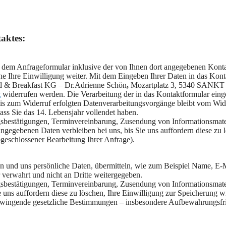
aktes:
dem Anfrageformular inklusive der von Ihnen dort angegebenen Konta
ne Ihre Einwilligung weiter. Mit dem Eingeben Ihrer Daten in das Kont
Bed & Breakfast KG – Dr.Adrienne Schön
,
Mozartplatz 3, 5340 SANKT 
t
widerrufen werden. Die Verarbeitung der in das Kontaktformular einge
bis zum Widerruf erfolgten Datenverarbeitungsvorgänge bleibt vom Wid
ass Sie das 14. Lebensjahr vollendet haben.
sbestätigungen, Terminvereinbarung, Zusendung von Informationsmate
gegebenen Daten verbleiben bei uns, bis Sie uns auffordern diese zu l
geschlossener Bearbeitung Ihrer Anfrage).
en und uns persönliche Daten, übermitteln, wie zum Beispiel Name, E
verwahrt und nicht an Dritte weitergegeben.
sbestätigungen, Terminvereinbarung, Zusendung von Informationsmater
ie uns auffordern diese zu löschen, Ihre Einwilligung zur Speicherung 
 Zwingende gesetzliche Bestimmungen – insbesondere Aufbewahrungsfris