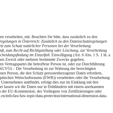
erarbeiten, mit. Beachten Sie bitte, dass zusätzlich zu den
egelungen in Österreich: Zusätzlich zu den Datenschutzregelungen
z zum Schutz natürlicher Personen bei der Verarbeitung
t, zum Recht auf Richtigstellung oder Löschung, zur Verarbeitung
cheidungsfindung im Einzelfall.
Einwilligung (Art. 6 Abs. 1 S. 1 lit. a
ischen Zweck oder mehrere bestimmte Zwecke gegeben.
en Vertragspartei die betroffene Person ist, oder zur Durchführung
. DSGVO) – Die Verarbeitung ist zur Wahrung der berechtigten
ffenen Person, die den Schutz personenbezogener Daten erfordern,
opäischen Wirtschaftsraums (EWR)) verarbeiten oder die Verarbeitung
nternehmen stattfindet, erfolgt dies nur im Einklang mit den
er lassen wir die Daten nur in Drittländern mit einem anerkannten
ln der EU-Kommission, des Vorliegens von Zertifizierungen oder
eu/info/law/law-topic/data-protection/international-dimension-data-