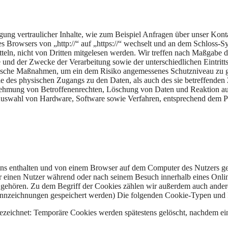
gung vertraulicher Inhalte, wie zum Beispiel Anfragen über unser Kont
des Browsers von „http://“ auf „https://“ wechselt und an dem Schloss
rmitteln, nicht von Dritten mitgelesen werden. Wir treffen nach Maßgab
und der Zwecke der Verarbeitung sowie der unterschiedlichen Eintritt
atorische Maßnahmen, um ein dem Risiko angemessenes Schutzniveau zu
lle des physischen Zugangs zu den Daten, als auch des sie betreffenden
nehmung von Betroffenenrechten, Löschung von Daten und Reaktion au
Auswahl von Hardware, Software sowie Verfahren, entsprechend dem Pr
ins enthalten und von einem Browser auf dem Computer des Nutzers ge
über einen Nutzer während oder nach seinem Besuch innerhalb eines On
us gehören. Zu dem Begriff der Cookies zählen wir außerdem auch ander
nnzeichnungen gespeichert werden) Die folgenden Cookie-Typen und 
bezeichnet: Temporäre Cookies werden spätestens gelöscht, nachdem ei