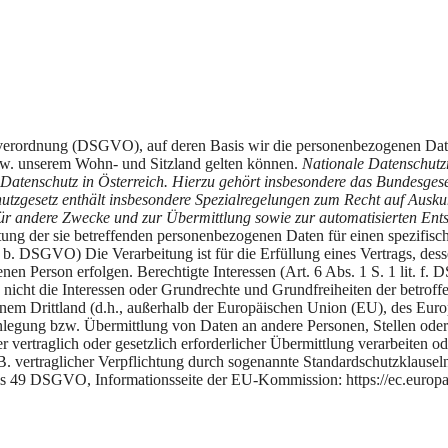
erordnung (DSGVO), auf deren Basis wir die personenbezogenen Daten v
w. unserem Wohn- und Sitzland gelten können.
Nationale Datenschutzr
atenschutz in Österreich. Hierzu gehört insbesondere das Bundesgeset
gesetz enthält insbesondere Spezialregelungen zum Recht auf Auskunf
r andere Zwecke und zur Übermittlung sowie zur automatisierten Ents
itung der sie betreffenden personenbezogenen Daten für einen spezif
t. b. DSGVO) Die Verarbeitung ist für die Erfüllung eines Vertrags, dess
nen Person erfolgen. Berechtigte Interessen (Art. 6 Abs. 1 S. 1 lit. f
rn nicht die Interessen oder Grundrechte und Grundfreiheiten der betro
inem Drittland (d.h., außerhalb der Europäischen Union (EU), des Eur
egung bzw. Übermittlung von Daten an andere Personen, Stellen oder U
 vertraglich oder gesetzlich erforderlicher Übermittlung verarbeiten od
B. vertraglicher Verpflichtung durch sogenannte Standardschutzklause
 bis 49 DSGVO, Informationsseite der EU-Kommission: https://ec.europa.